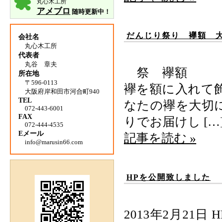
記
丸心木工所
事
アメブロ
随時更新中！
だんじり祭り 襷額 
会社名
丸心木工所
代表者
丸谷 章夫
祭 襷額 襷
所在地
〒596-0113
襷を額に入れて
大阪府岸和田市河合町940
TEL
なたの襷を大切
072-443-6001
FAX
りでお届けし […
072-444-4535
Eメール
記事を読む »
info@marusin66.com
HPを公開致しました
2013年2月2