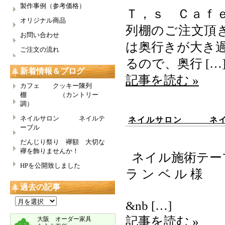
製作事例（参考価格）
Ｔ，ｓ Ｃａｆ
オリジナル商品
列棚のご注文頂
お問い合わせ
は奥行きが大き
ご注文の流れ
るので、奥行 […
新着情報＆ブログ
記事を読む »
カフェ クッキー陳列
棚 （カントリー
調）
ネイルサロン ネイルテ
ネイルサロン ネイ
ーブル
だんじり祭り 襷額 大切な
襷を飾りませんか！
ネイル施術
HPを公開致しました
ランベル
過去の記事
（ Ｈ７５０
過
&nb […]
去
の
記事を読む »
大阪 オーダー家具